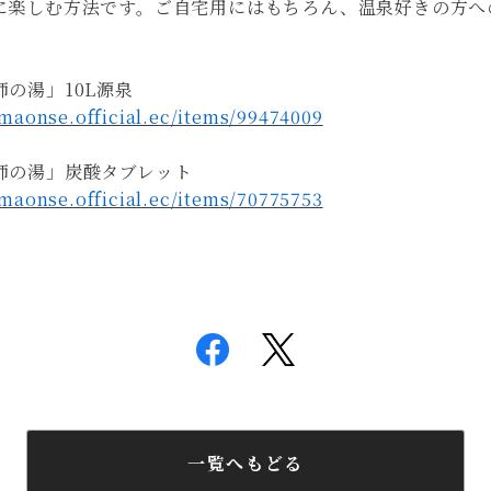
に楽しむ方法です。ご自宅用にはもちろん、温泉好きの方へ
の湯」10L源泉
maonse.official.ec/items/99474009
師の湯」炭酸タブレット
maonse.official.ec/items/70775753
一覧へもどる