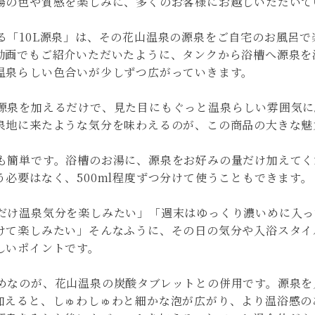
湯の色や質感を楽しみに、多くのお客様にお越しいただいて
る「10L源泉」は、その花山温泉の源泉をご自宅のお風呂で
動画でもご紹介いただいたように、タンクから浴槽へ源泉を
温泉らしい色合いが少しずつ広がっていきます。
源泉を加えるだけで、見た目にもぐっと温泉らしい雰囲気に
泉地に来たような気分を味わえるのが、この商品の大きな魅
も簡単です。浴槽のお湯に、源泉をお好みの量だけ加えてくだ
う必要はなく、500ml程度ずつ分けて使うこともできます。
だけ温泉気分を楽しみたい」「週末はゆっくり濃いめに入っ
けて楽しみたい」そんなふうに、その日の気分や入浴スタイ
しいポイントです。
めなのが、花山温泉の炭酸タブレットとの併用です。源泉を
加えると、しゅわしゅわと細かな泡が広がり、より温浴感の